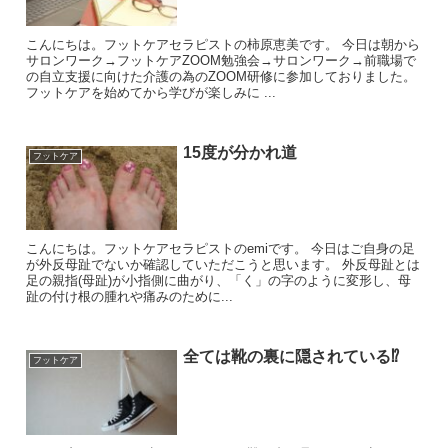
こんにちは。フットケアセラピストの柿原恵美です。 今日は朝から
サロンワーク→フットケアZOOM勉強会→サロンワーク→前職場で
の自立支援に向けた介護の為のZOOM研修に参加しておりました。
フットケアを始めてから学びが楽しみに ...
15度が分かれ道
フットケア
こんにちは。フットケアセラピストのemiです。 今日はご自身の足
が外反母趾でないか確認していただこうと思います。 外反母趾とは
足の親指(母趾)が小指側に曲がり、「く」の字のように変形し、母
趾の付け根の腫れや痛みのために...
全ては靴の裏に隠されている⁉︎
フットケア