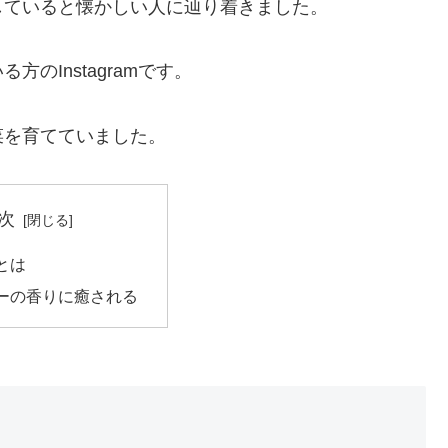
していると懐かしい人に辿り着きました。
のInstagramです。
菜を育てていました。
次
とは
ーの香りに癒される