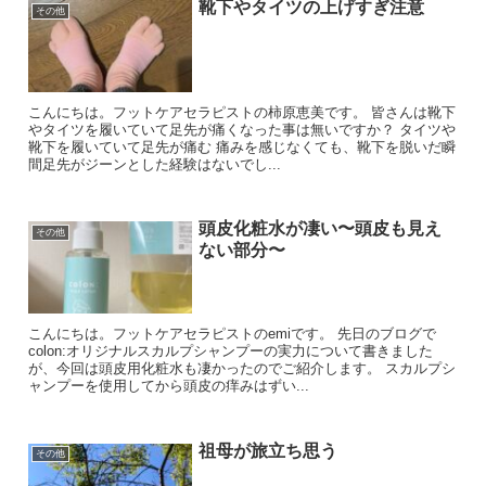
靴下やタイツの上げすぎ注意
その他
こんにちは。フットケアセラピストの柿原恵美です。 皆さんは靴下
やタイツを履いていて足先が痛くなった事は無いですか？ タイツや
靴下を履いていて足先が痛む 痛みを感じなくても、靴下を脱いだ瞬
間足先がジーンとした経験はないでし...
頭皮化粧水が凄い〜頭皮も見え
その他
ない部分〜
こんにちは。フットケアセラピストのemiです。 先日のブログで
colon:オリジナルスカルプシャンプーの実力について書きました
が、今回は頭皮用化粧水も凄かったのでご紹介します。 スカルプシ
ャンプーを使用してから頭皮の痒みはずい...
祖母が旅立ち思う
その他