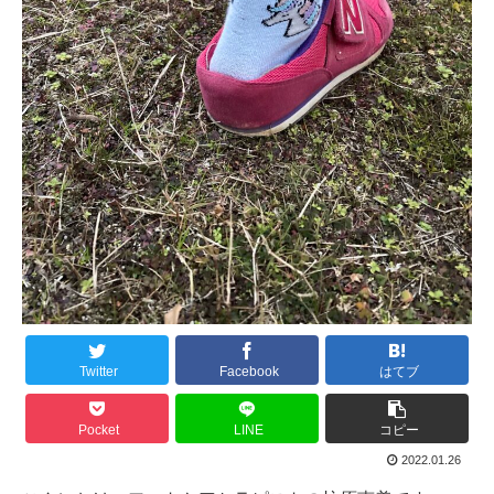
Twitter
Facebook
はてブ
Pocket
LINE
コピー
2022.01.26