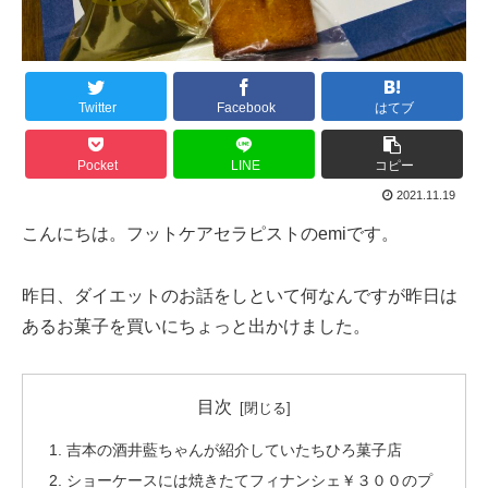
Twitter
Facebook
はてブ
Pocket
LINE
コピー
2021.11.19
こんにちは。フットケアセラピストのemiです。
昨日、ダイエットのお話をしといて何なんですが昨日は
あるお菓子を買いにちょっと出かけました。
目次
吉本の酒井藍ちゃんが紹介していたちひろ菓子店
ショーケースには焼きたてフィナンシェ￥３００のプ