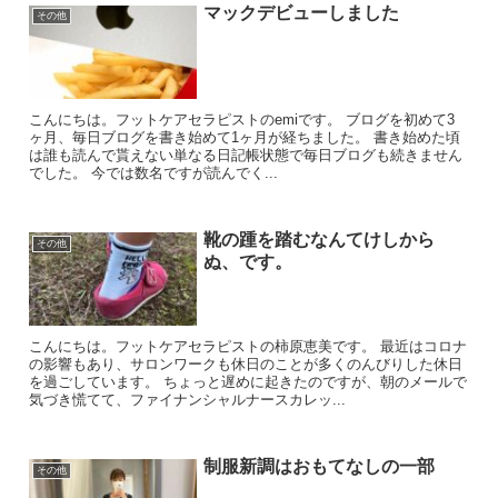
マックデビューしました
その他
こんにちは。フットケアセラピストのemiです。 ブログを初めて3
ヶ月、毎日ブログを書き始めて1ヶ月が経ちました。 書き始めた頃
は誰も読んで貰えない単なる日記帳状態で毎日ブログも続きません
でした。 今では数名ですが読んでく...
靴の踵を踏むなんてけしから
その他
ぬ、です。
こんにちは。フットケアセラピストの柿原恵美です。 最近はコロナ
の影響もあり、サロンワークも休日のことが多くのんびりした休日
を過ごしています。 ちょっと遅めに起きたのですが、朝のメールで
気づき慌てて、ファイナンシャルナースカレッ...
制服新調はおもてなしの一部
その他