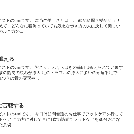
ストのemiです。 本当の美しさとは…。 顔が綺麗？髪がサラサ
を見て、どんなに着飾っていても残念な歩き方の人は決して美しい
歩き方の...
を鍛える
ストのemiです。 皆さん、ふくらはぎの筋肉は鍛えられています
ぎの筋肉の緩みが原因 足のトラブルの原因に多いのが扁平足で
つきの骨の変形や...
に苦戦する
ストのemiです。 今日は訪問看護のお仕事でフットケアを行って
トケア この方に対して月に1度の訪問でフットケアを90分おこな
爪切...