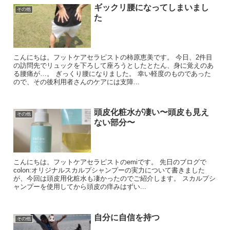
ギックリ腰になってしまいまし
その他
た
こんにちは。フットケアセラピストの柿原恵美です。 今日、2件目
の訪問先でリュックを下ろして座ろうとしたとたん、身に覚えのあ
る腰痛が…。 ぎっくり腰になりました。 幸い軽度のものであった
ので、その後利用者さんのケアには支障...
頭皮化粧水が凄い〜頭皮も見え
その他
ない部分〜
こんにちは。フットケアセラピストのemiです。 先日のブログで
colon:オリジナルスカルプシャンプーの実力について書きました
が、今回は頭皮用化粧水も凄かったのでご紹介します。 スカルプシ
ャンプーを使用してから頭皮の痒みはずい...
自分に自信を持つ
その他