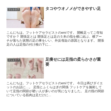
タコやウオノメができやすい足
フットケア
こんにちは。フットケアセラピストのemiです。 開帳足ってご存知
ですか？ 開張足とは 開張足とは足の５本の指を横に結ぶ、横アー
チが落ちた状態の足の事をいい、外反母趾の原因となります。 開張
足の人は足指の付け根の下に...
足痩せには足指の柔らかさが重
フットケア
要
こんにちは。フットケアセラピストのemiです。 今日は再びダイエ
ットのお話に…。 足指とふくらはぎの関係 フットケアを施術して
いて足指の関節が硬い人が多いのが気になりました。 足の指の関節
についている筋肉は足だけに...